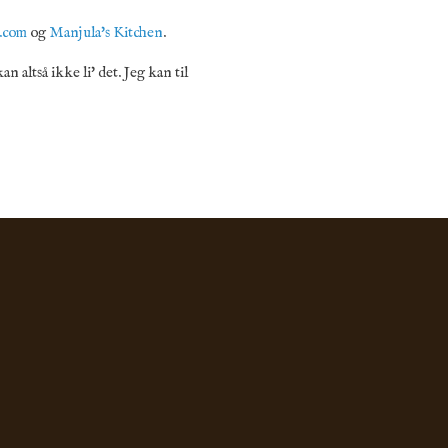
t.com
og
Manjula's Kitchen
.
altså ikke li' det. Jeg kan til