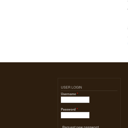
USER LOGIN
Username
*
Password
*
Request new password