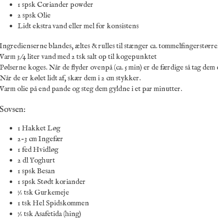
1 spsk Coriander powder
2 spsk Olie
Lidt ekstra vand eller mel for konsistens
Ingredienserne blandes, æltes & rulles til stænger ca. tommelfingerstørre
Varm 3/4 liter vand med 2 tsk salt op til kogepunktet
Pølserne koges. Når de flyder ovenpå (ca. 5 min) er de færdige så tag dem
Når de er kølet lidt af, skær dem i 2 cm stykker.
Varm olie på end pande og steg dem gyldne i et par minutter.
Sovsen:
1 Hakket Løg
2-3 cm Ingefær
1 fed Hvidløg
2 dl Yoghurt
1 spsk Besan
1 spsk Stødt koriander
½ tsk Gurkemeje
1 tsk Hel Spidskommen
½ tsk Asafetida (hing)