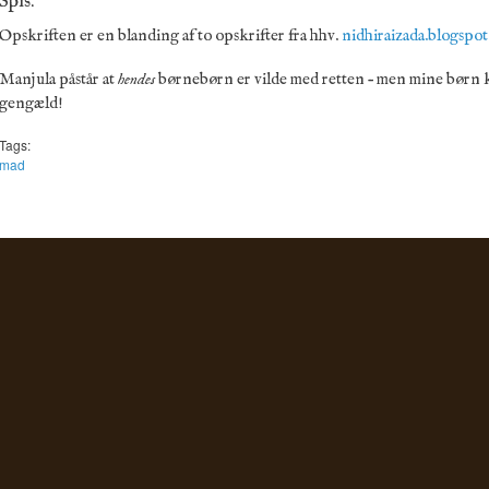
Spis.
Opskriften er en blanding af to opskrifter fra hhv.
nidhiraizada.blogspo
Manjula påstår at
hendes
børnebørn er vilde med retten – men mine børn kan 
gengæld!
Tags:
mad