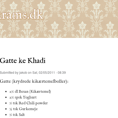
Skip to
main
rams.dk
content
Gatte ke Khadi
Submitted by
jakob
on Sat, 02/05/2011 - 08:39
Gatte (krydrede kikærtemelboller):
2½ dl Besan (Kikærtemel)
2½ spsk Yoghurt
½ tsk Red Chili powder
¼ tsk Gurkemeje
½ tsk Salt