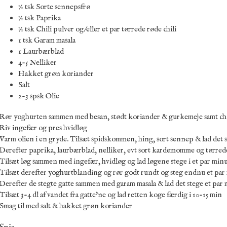
½ tsk Sorte sennepsfrø
½ tsk Paprika
½ tsk Chili pulver og/eller et par tørrede røde chili
1 tsk Garam masala
1 Laurbærblad
4-5 Nelliker
Hakket grøn koriander
Salt
2-3 spsk Olie
Rør yoghurten sammen med besan, stødt koriander & gurkemeje samt chi
Riv ingefær og pres hvidløg
Varm olien i en gryde. Tilsæt spidskommen, hing, sort sennep & lad det s
Derefter paprika, laurbærblad, nelliker, evt sort kardemomme og tørrede
Tilsæt løg sammen med ingefær, hvidløg og lad løgene stege i et par min
Tilsæt derefter yoghurtblanding og rør godt rundt og steg endnu et par
Derefter de stegte gatte sammen med garam masala & lad det stege et par
Tilsæt 3-4 dl af vandet fra gatte'ne og lad retten koge færdig i 10-15 min
Smag til med salt & hakket grøn koriander