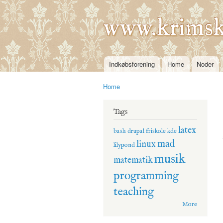
www.krimsk
Indkøbsforening
Home
Noder
Main menu
Home
You are here
Tags
latex
bash
drupal
friskole
kde
mad
linux
lilypond
musik
matematik
programming
teaching
More